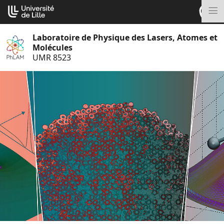
Aller
Cookies management panel
au
M
contenu
Laboratoire de Physique des Lasers, Atomes et
Molécules
UMR 8523
S