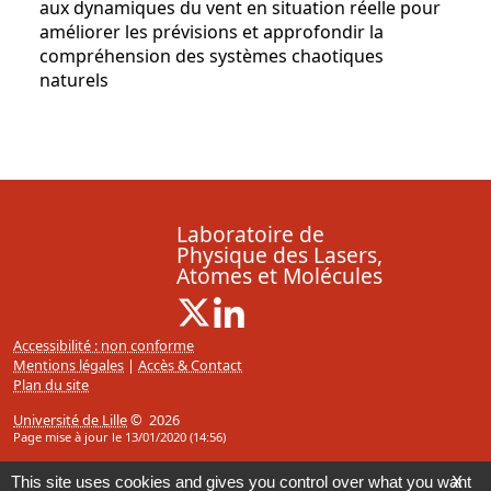
aux dynamiques du vent en situation réelle pour
améliorer les prévisions et approfondir la
compréhension des systèmes chaotiques
naturels
Laboratoire de
Physique des Lasers,
Atomes et Molécules
X ( Nouvelle fenêtre)
Linkedin ( Nouvelle fenêtre)
Accessibilité : non conforme
Mentions légales
|
Accès & Contact
Plan du site
Université de Lille
© 2026
Page mise à jour le 13/01/2020 (14:56)
This site uses cookies and gives you control over what you want
X