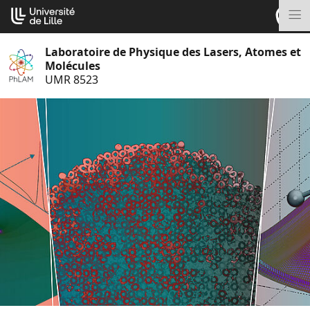
Aller
Cookies management panel
au
M
contenu
Laboratoire de Physique des Lasers, Atomes et
Molécules
UMR 8523
S