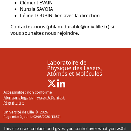
Clément EVAIN
Nunzia SAVOIA
Céline TOUBIN: lien avec la direction
Contactez-nous (phlam-durable@univ-lille.fr) si
vous souhaitez nous rejoindre.
Laboratoire de
Physique des Lasers,
Atomes et Molécules
X ( Nouvelle fenêtre)
Linkedin ( Nouvelle fenêtre)
Accessibilité : non conforme
Mentions légales
|
Accès & Contact
Plan du site
Université de Lille
© 2026
Page mise à jour le 02/03/2026 (13:57)
This site uses cookies and gives you control over what you want
X