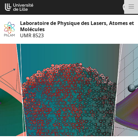
Aller
Cookies management panel
au
M
contenu
Laboratoire de Physique des Lasers, Atomes et
Molécules
UMR 8523
S