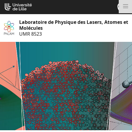
Aller
Cookies management panel
au
M
contenu
Laboratoire de Physique des Lasers, Atomes et
Molécules
UMR 8523
S