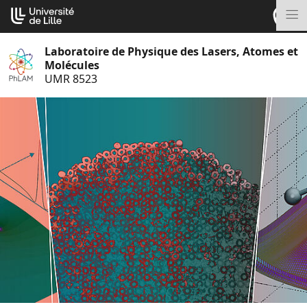
Aller
Cookies management panel
au
M
contenu
Laboratoire de Physique des Lasers, Atomes et
Molécules
UMR 8523
S