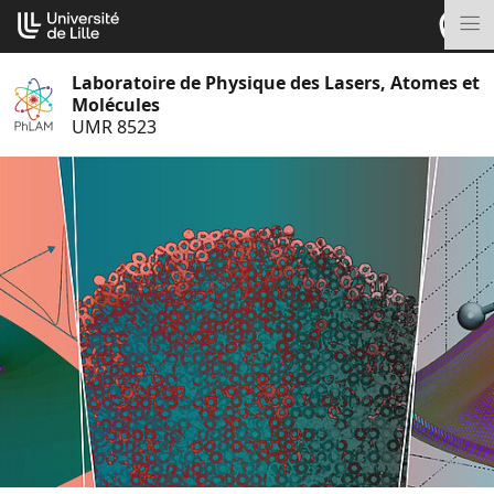
Aller
Cookies management panel
au
M
contenu
Laboratoire de Physique des Lasers, Atomes et
Molécules
UMR 8523
S