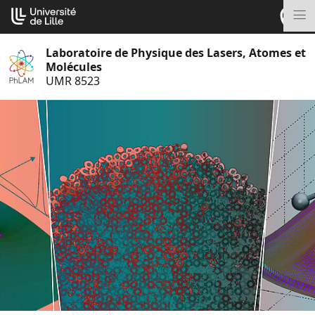
Aller
Cookies management panel
au
M
contenu
Laboratoire de Physique des Lasers, Atomes et
Molécules
UMR 8523
S