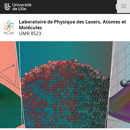
Aller
Cookies management panel
au
M
contenu
Laboratoire de Physique des Lasers, Atomes et
Molécules
UMR 8523
S