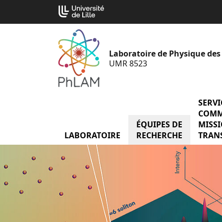
Aller
Cookies management panel
au
contenu
Laboratoire de Physique des
UMR 8523
SERVI
COMM
ÉQUIPES DE
menu É
MISS
LABORATOIRE
menu Laboratoire
RECHERCHE
TRAN