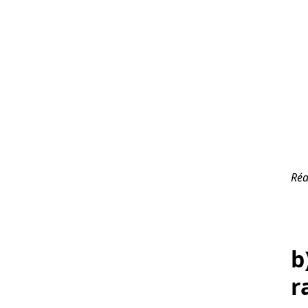
Réa
b
r