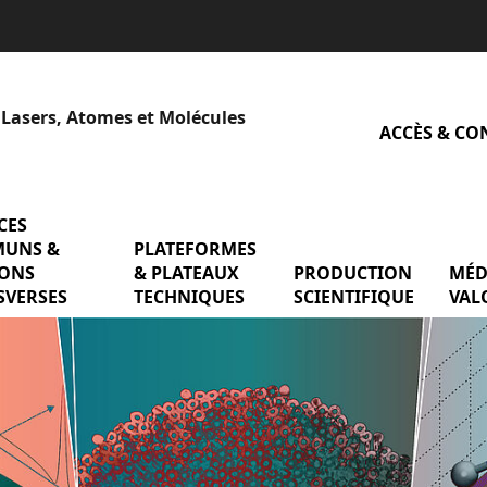
 Lasers, Atomes et Molécules
ACCÈS & CO
CES
menu SERVICES COMMUNS & MISSIONS TR
UNS &
PLATEFORMES
menu PLATEFORMES & P
QUIPES DE RECHERCHE
IONS
& PLATEAUX
PRODUCTION
menu
MÉD
SVERSES
TECHNIQUES
SCIENTIFIQUE
VAL