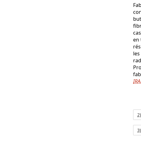
Fab
con
but
fib
cas
en 
rés
les
rad
Pro
fab
IRA
2
3