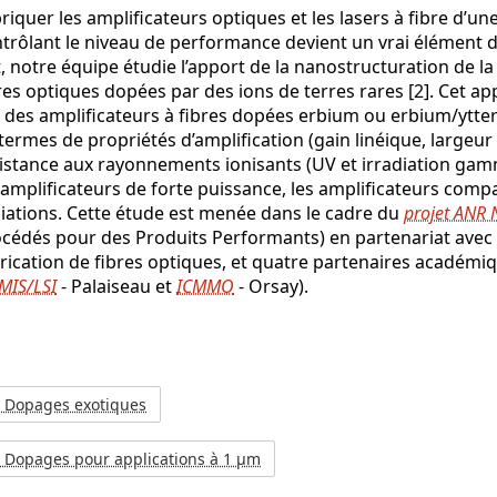
riquer les amplificateurs optiques et les lasers à fibre d’u
trôlant le niveau de performance devient un vrai élément d
, notre équipe étudie l’apport de la nanostructuration de 
res optiques dopées par des ions de terres rares [2]. Cet a
 des amplificateurs à fibres dopées erbium ou erbium/ytte
termes de propriétés d’amplification (gain linéique, largeur d
istance aux rayonnements ionisants (UV et irradiation gamm
 amplificateurs de forte puissance, les amplificateurs compa
iations. Cette étude est menée dans le cadre du
projet ANR
cédés pour des Produits Performants) en partenariat avec
rication de fibres optiques, et quatre partenaires académiq
MIS/LSI
- Palaiseau et
ICMMO
- Orsay).
) Dopages exotiques
) Dopages pour applications à 1 µm