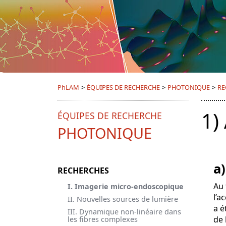
PhLAM
>
ÉQUIPES DE RECHERCHE
>
PHOTONIQUE
>
RE
1)
ÉQUIPES DE RECHERCHE
PHOTONIQUE
a
RECHERCHES
Au 
I. Imagerie micro-endoscopique
l’a
II. Nouvelles sources de lumière
a é
III. Dynamique non-linéaire dans
de 
les fibres complexes