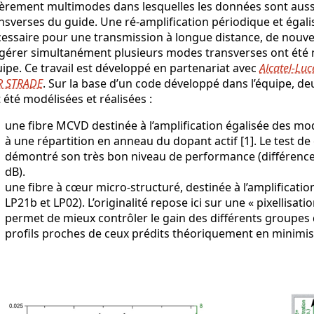
èrement multimodes dans lesquelles les données sont aussi
nsverses du guide. Une ré-amplification périodique et égal
essaire pour une transmission à longue distance, de nouv
gérer simultanément plusieurs modes transverses ont été 
ipe. Ce travail est développé en partenariat avec
Alcatel-Luc
R STRADE
. Sur la base d’un code développé dans l’équipe, d
 été modélisées et réalisées :
une fibre MCVD destinée à l’amplification égalisée des mo
à une répartition en anneau du dopant actif [1]. Le test de 
démontré son très bon niveau de performance (différence 
dB).
une fibre à cœur micro-structuré, destinée à l’amplificati
LP21b et LP02). L’originalité repose ici sur une « pixellisat
permet de mieux contrôler le gain des différents groupes d
profils proches de ceux prédits théoriquement en minimisan