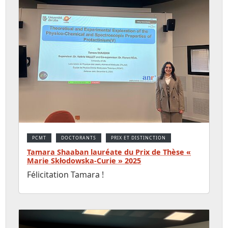
PCMT
DOCTORANTS
PRIX ET DISTINCTION
Tamara Shaaban lauréate du Prix de Thèse «
Marie Skłodowska-Curie » 2025
Félicitation Tamara !