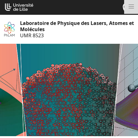
Aller
Cookies management panel
au
M
contenu
Laboratoire de Physique des Lasers, Atomes et
Molécules
UMR 8523
S