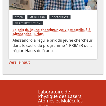
DYSCO
VIE DU LABO
DOCTORANTS
PRIX ET DISTINCTION
Le prix du jeune chercheur 2017 est attribué à
Alessandro Furlan.
Alessandro a reçu le prix du jeune chercheur
dans le cadre du programme 1-PRIMER de la
région Hauts de France…
Vers le haut
Laboratoire de
Physique des Lasers,
Atomes et Molécules