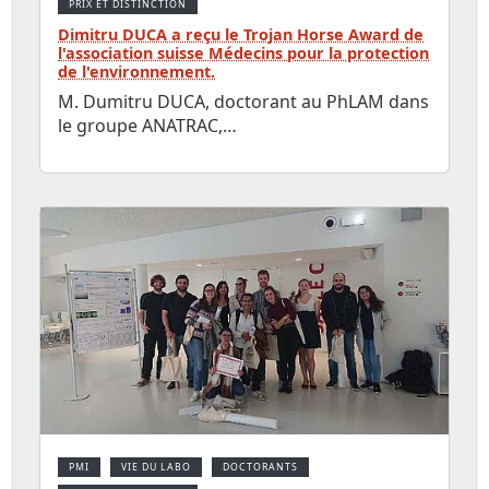
PRIX ET DISTINCTION
Dimitru DUCA a reçu le Trojan Horse Award de
l'association suisse Médecins pour la protection
de l'environnement.
M. Dumitru DUCA, doctorant au PhLAM dans
le groupe ANATRAC,…
PMI
VIE DU LABO
DOCTORANTS