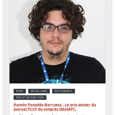
PCMT
VIE DU LABO
DOCTORANTS
PRIX ET DISTINCTION
Ramón Panadés-Barrueta : Le prix poster du
journal PCCP du congrès IMAMPC.