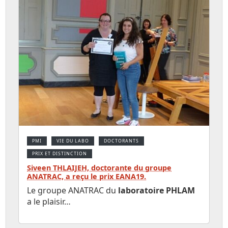
PMI
VIE DU LABO
DOCTORANTS
PRIX ET DISTINCTION
Siveen THLAIJEH, doctorante du groupe
ANATRAC, a reçu le prix EANA19.
Le groupe ANATRAC du
laboratoire PHLAM
a le plaisir…