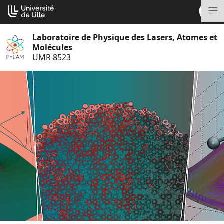
Aller
Cookies management panel
au
M
contenu
Laboratoire de Physique des Lasers, Atomes et
Molécules
UMR 8523
S