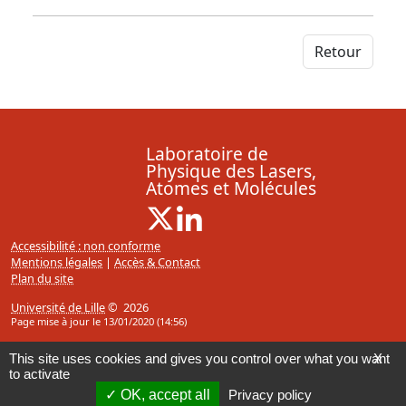
Retour
Laboratoire de
Physique des Lasers,
Atomes et Molécules
X ( Nouvelle fenêtre)
Linkedin ( Nouvelle fenêtre)
Accessibilité : non conforme
Mentions légales
|
Accès & Contact
Plan du site
Université de Lille
© 2026
Page mise à jour le 13/01/2020 (14:56)
This site uses cookies and gives you control over what you want
X
to activate
OK, accept all
Privacy policy