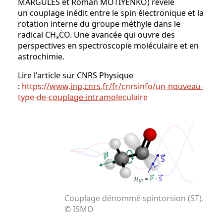
MARGULES et Roman MOTIYENKO) révèle
un couplage inédit entre le spin électronique et la
rotation interne du groupe méthyle dans le
radical CH₃CO. Une avancée qui ouvre des
perspectives en spectroscopie moléculaire et en
astrochimie.
Lire l'article sur CNRS Physique
:
https://www.inp.cnrs.fr/fr/cnrsinfo/un-nouveau-
type-de-couplage-intramoleculaire
Couplage dénommé spintorsion (ST).
© ISMO