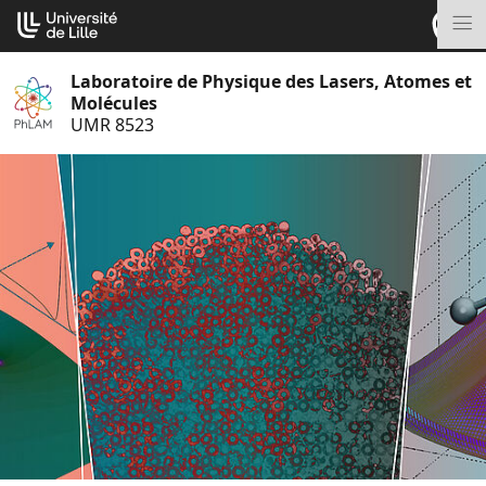
Aller
Cookies management panel
au
M
contenu
Laboratoire de Physique des Lasers, Atomes et
Molécules
UMR 8523
S