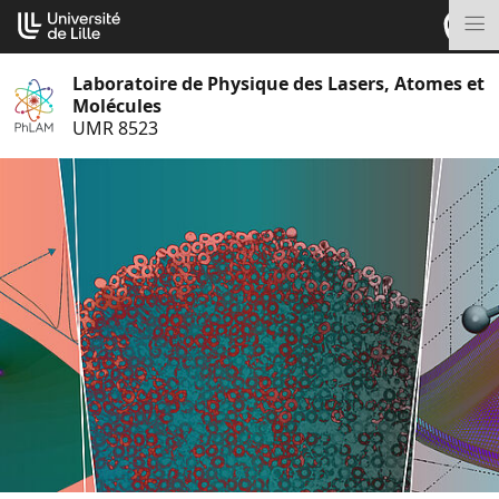
Aller
Cookies management panel
au
M
contenu
Laboratoire de Physique des Lasers, Atomes et
Molécules
UMR 8523
S