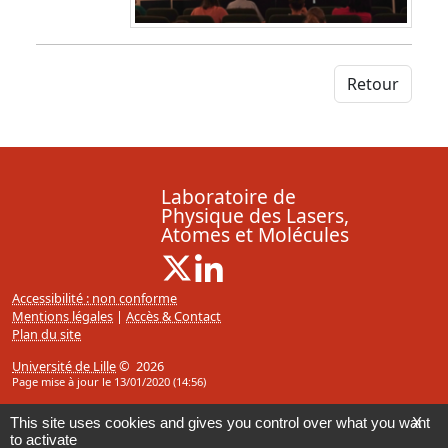
Retour
Laboratoire de
Physique des Lasers,
Atomes et Molécules
X ( Nouvelle fenêtre)
Linkedin ( Nouvelle fenêtre)
Accessibilité : non conforme
Mentions légales
|
Accès & Contact
Plan du site
Université de Lille
© 2026
Page mise à jour le 13/01/2020 (14:56)
This site uses cookies and gives you control over what you want
X
to activate