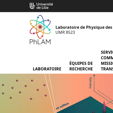
Aller
Cookies management panel
au
contenu
Laboratoire de Physique des
UMR 8523
SERVI
COMM
ÉQUIPES DE
menu É
MISS
LABORATOIRE
menu Laboratoire
RECHERCHE
TRAN