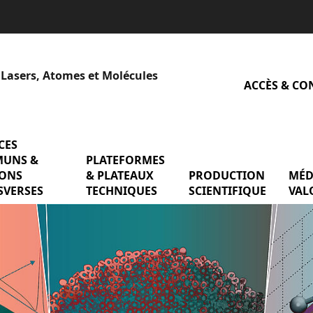
 Lasers, Atomes et Molécules
ACCÈS & CO
CES
menu SERVICES COMMUNS & MISSIONS TR
UNS &
PLATEFORMES
menu PLATEFORMES & P
QUIPES DE RECHERCHE
IONS
& PLATEAUX
PRODUCTION
menu
MÉD
SVERSES
TECHNIQUES
SCIENTIFIQUE
VAL