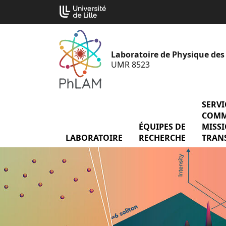
Aller
Cookies management panel
au
contenu
Laboratoire de Physique des
UMR 8523
SERVI
COMM
ÉQUIPES DE
menu É
MISS
LABORATOIRE
menu Laboratoire
RECHERCHE
TRAN