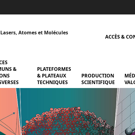
 Lasers, Atomes et Molécules
ACCÈS & CO
CES
menu SERVICES COMMUNS & MISSIONS TR
UNS &
PLATEFORMES
menu PLATEFORMES & P
QUIPES DE RECHERCHE
IONS
& PLATEAUX
PRODUCTION
menu
MÉD
SVERSES
TECHNIQUES
SCIENTIFIQUE
VAL