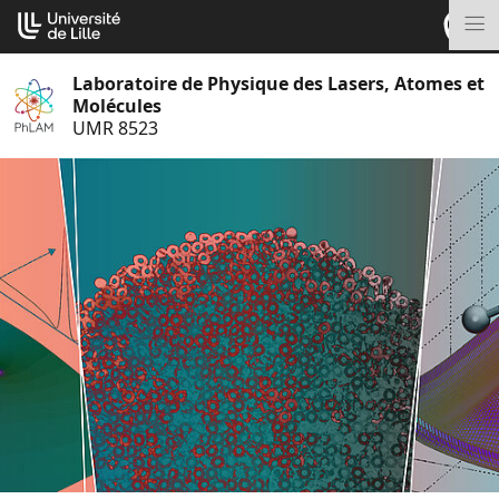
Aller
Cookies management panel
au
M
contenu
Laboratoire de Physique des Lasers, Atomes et
Molécules
UMR 8523
S