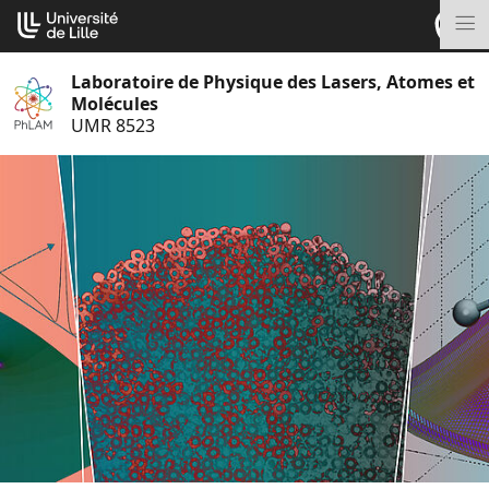
Aller
Cookies management panel
au
M
contenu
Laboratoire de Physique des Lasers, Atomes et
Molécules
UMR 8523
S