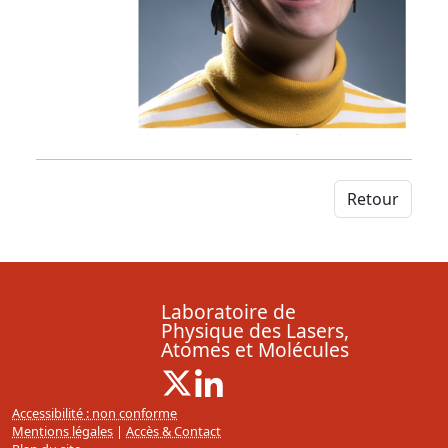
Retour
Laboratoire de
Physique des Lasers,
Atomes et Molécules
X ( Nouvelle fenêtre)
Linkedin ( Nouvelle fenêtre)
Accessibilité : non conforme
Mentions légales
|
Accès & Contact