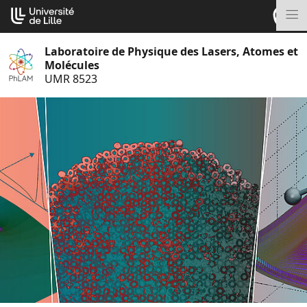
Aller
Cookies management panel
au
M
contenu
Laboratoire de Physique des Lasers, Atomes et
Molécules
UMR 8523
S