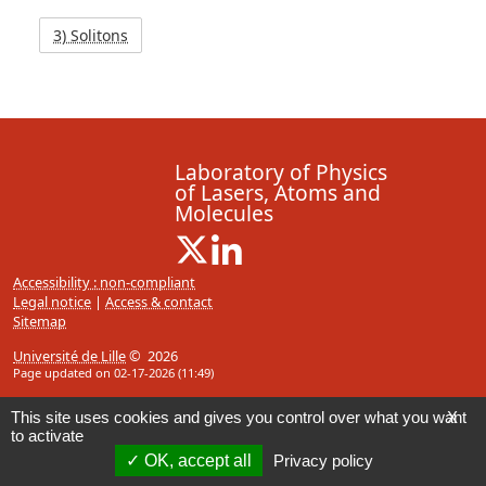
3) Solitons
Laboratory of Physics
of Lasers, Atoms and
Molecules
X ( New window)
Linkedin ( New window)
Accessibility : non-compliant
Legal notice
|
Access & contact
Sitemap
Université de Lille
© 2026
Page updated on 02-17-2026 (11:49)
This site uses cookies and gives you control over what you want
X
to activate
OK, accept all
Privacy policy