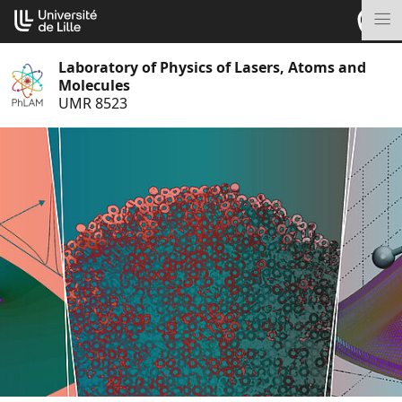
Go
Cookies management panel
to
M
content
Laboratory of Physics of Lasers, Atoms and
Molecules
UMR 8523