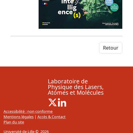
Retour
Laboratoire de
Physique des Lasers,
Atomes et Molécules
X ( Nouvelle fenêtre)
Linkedin ( Nouvelle fenêtre)
Accessibilité : non conforme
Mentions légales
|
Accès & Contact
Plan du site
Université de Lille
© 2026