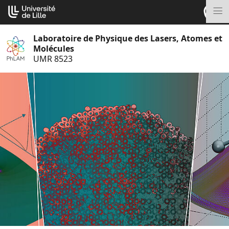
Aller
Cookies management panel
au
M
contenu
Laboratoire de Physique des Lasers, Atomes et
Molécules
UMR 8523
S