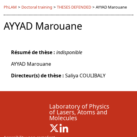
PhLAM
>
Doctoral training
>
THESES DEFENDED
>
AYYAD Marouane
AYYAD Marouane
Résumé de thèse :
indisponible
AYYAD Marouane
Directeur(s) de thèse :
Saliya COULIBALY
Laboratory of Physics
of Lasers, Atoms and
Molecules
X ( New window)
Linkedin ( New window)