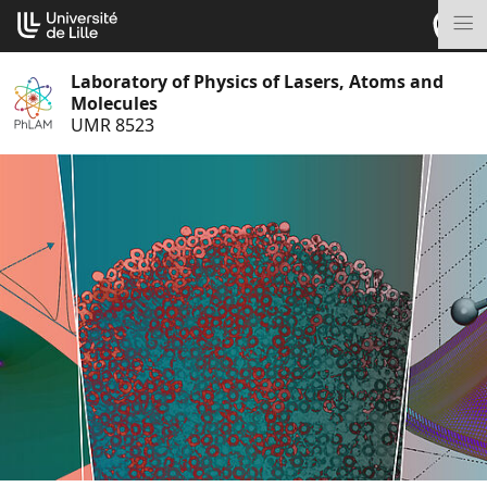
Go
Cookies management panel
to
M
content
Laboratory of Physics of Lasers, Atoms and
Molecules
UMR 8523